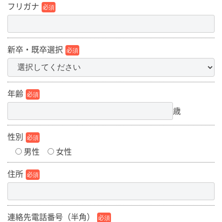
フリガナ
必須
新卒・既卒選択
必須
年齢
必須
歳
性別
必須
男性
女性
住所
必須
連絡先電話番号（半角）
必須